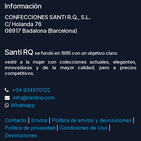
Información
CONFECCIONES SANTI R.Q., S.L.
C/ Holanda 76
08917 Badalona (Barcelona)
Santi RQ
se fundó en 1995 con un objetivo claro:
vestir a la mujer con colecciones actuales, elegantes,
innovadoras y de la mayor calidad, pero a precios
competitivos.
+34 934970122
info@santirq.com
Whatsapp
Contacto
|
Envíos
|
Política de envíos y devoluciones
|
Política de privacidad
|
Condiciones de Uso
|
Devoluciones