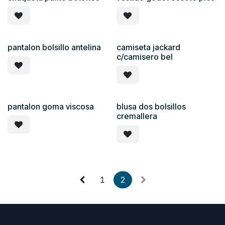
Nuevo!
Nuevo!
pantalon bolsillo antelina
camiseta jackard
Nuevo!
Nuevo!
c/camisero bel
pantalon goma viscosa
blusa dos bolsillos
Nuevo!
Nuevo!
cremallera
1
2