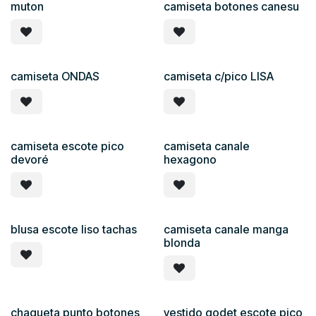
muton
camiseta botones canesu
Nuevo!
Nuevo!
camiseta ONDAS
camiseta c/pico LISA
Nuevo!
Nuevo!
camiseta escote pico
camiseta canale
Nuevo!
Nuevo!
devoré
hexagono
blusa escote liso tachas
camiseta canale manga
Nuevo!
Nuevo!
blonda
chaqueta punto botones
vestido godet escote pico