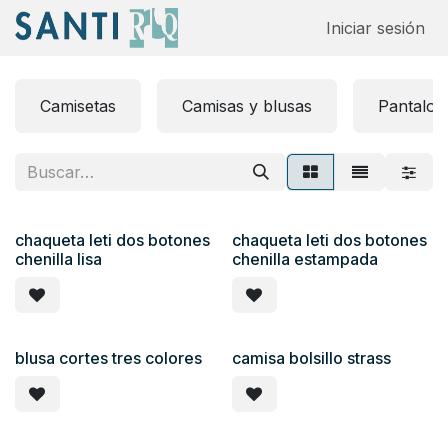
Ir al contenido
Iniciar sesión
Camisetas
Camisas y blusas
Pantalon
chaqueta leti dos botones
chaqueta leti dos botones
Nuevo!
Nuevo!
chenilla lisa
chenilla estampada
blusa cortes tres colores
camisa bolsillo strass
Nuevo!
Nuevo!